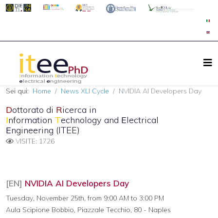
Sei qui:
Home
News XLI Cycle
NVIDIA AI Developers Day
D
ottorato di
R
icerca in
I
nformation
T
echnology and
E
lectrical
E
ngineering (ITEE)
VISITE: 1726
[EN]
NVIDIA AI Developers Day
Tuesday, November 25th, from 9:00 AM to 3:00 PM
Aula Scipione Bobbio, Piazzale Tecchio, 80 - Naples