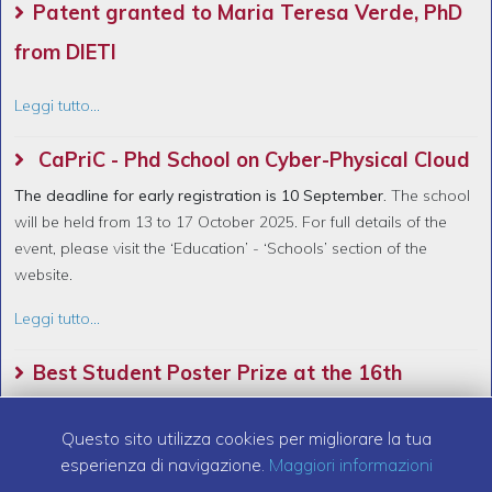
Patent granted to Maria Teresa Verde, PhD
from DIETI
Leggi tutto...
CaPriC - Phd School on Cyber-Physical Cloud
The deadline for early registration is 10 September.
The school
will be held from 13 to 17 October 2025. For full details of the
event, please visit the ‘Education’ - ‘Schools’ section of the
website.
Leggi tutto...
Best Student Poster Prize at the 16th
International Particle Accelerator Conference
Questo sito utilizza cookies per migliorare la tua
(IPAC 25)
esperienza di navigazione.
Maggiori informazioni